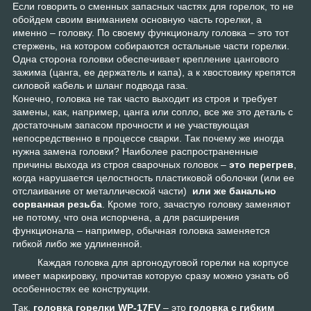
Если говорить о сменных запасных частях для горелок, то не
обойдем своим вниманием основную часть горелки, а
именно – головку. По своему функционалу головка – это тот
стержень, на котором собираются остальные части горелки.
Одна сторона головки обеспечивает крепление цангового
зажима (цанга, ее держатель и капа), а к хвостовику крепятся
силовой кабель и шланг подвода газа.
Конечно, головка не так часто выходит из строя и требует
замены, как, например, цанга или сопло, все же это деталь с
достаточным запасом прочности и не участвующая
непосредственно в процессе сварки. Так почему же иногда
нужна замена головки? Наиболее распространенные
причины выхода из строя сварочных головок –
это перегрев
,
когда нарушается целостность пластиковой оболочки (или ее
отслаивание от металлической части)
или же банально
сорванная резьба
. Кроме того, зачастую головку заменяют
не потому, что она испорчена, а для расширения
функционала – например, обычная головка заменяется
гибкой либо же удлиненной.
Каждая головка для аргонодуговой горелки на корпусе
имеет маркировку, прочитав которую сразу можно узнать об
особенностях ее конструкции.
Так,
головка горелки WP-17FV
– это
головка c гибким