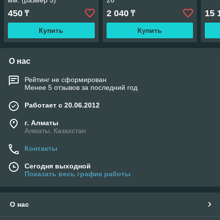
мм. (размер 5)
26
450
2 040
15 
₸
₸
Купить
Купить
О нас
Рейтинг не сформирован
Менее 5 отзывов за последний год
Работает с 20.06.2012
г. Алматы
Алматы, Казахстан
Контакты
Сегодня выходной
Показать весь график работы
О нас