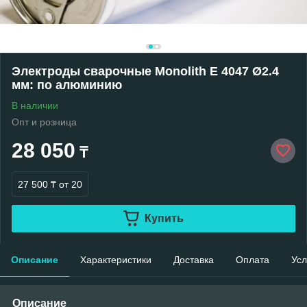
Электроды сварочные Monolith E 4047 Ø2.4
мм: по алюминию
В наличии
Опт и розница
28 050
₸
27 500 ₸
от 20
Купить
Описание
Характеристики
Доставка
Оплата
Усл
Описание