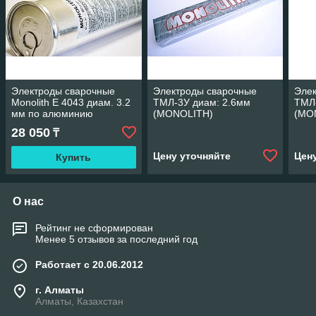
Электроды сварочные
Электроды сварочные
Эле
Monolith E 4043 диам. 3.2
ТМЛ-3У диам: 2.6мм
ТМЛ-
мм по алюминию
(MONOLITH)
(MO
28 050
₸
Цену уточняйте
Цен
Купить
О нас
Рейтинг не сформирован
Менее 5 отзывов за последний год
Работает с 20.06.2012
г. Алматы
Алматы, Казахстан