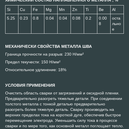
ХИМИЧЕСКИЙ СОСТАВ НАПЛАВЛЕННОГО МЕТАЛЛА , %
Si
Cu
Fe
Mg
Mn
Zn
Ti
Be
Al
5.25
0.23
0.8
0.04
0.04
0.08
0.2
0.00
оста
8
льно
е
МЕХАНИЧЕСКИ СВОЙСТВА МЕТАЛЛА ШВА
Граница прочности на разрыв: 230 Н/мм²
Предел текучести: 150 Н/мм²
Относительное удлинение: 18%
УСЛОВИЯ ПРИМЕНЕНИЯ
Очистить область сварки от загрязнений и оксидной пленки.
Предварительно разогреть тяжелые детали. При соединении
толстого металла с тонкой деталью предварительно
разогреть более тяжелую деталь. Сварку производить на
верхних пределах тока на короткой дуге, обеспечив быстрое
перемещение электрода. Уменьшить силу тока в процессе
сварки и по мере того, как основной металл поглощает тепло.