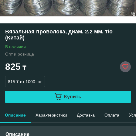
Вязальная проволока, диам. 2,2 мм. т/о
(Китай)
В наличии
Опт и розница
825
₸
815 ₸
от 1000 шт.
Купить
Описание
Характеристики
Доставка
Оплата
Усл
Описание