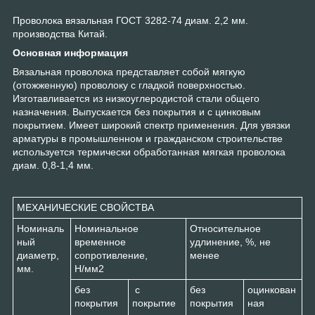
Проволока вязальная ГОСТ 3282-74 диам. 2,2 мм.
производства Китай.
Основная информация
Вязальная проволока представляет собой мягкую
(отожженную) проволоку с гладкой поверхностью.
Изготавливается из низкоуглеродистой стали общего
назначения. Выпускается без покрытия и с цинковым
покрытием. Имеет широкий спектр применения. Для увязки
арматуры в промышленном и гражданском строительстве
используется термически обработанная мягкая проволока
диам. 0,8-1,4 мм.
МЕХАНИЧЕСКИЕ СВОЙСТВА
Номиналь
Номинальное
Относительное
ный
временное
удлинение, %, не
диаметр,
сопротивление,
менее
мм.
H/мм2
без
с
без
оцинкован
покрытия
покрытие
покрытия
ная