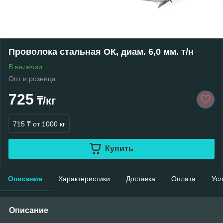
Проволока стальная ОК, диам. 6,0 мм. т/н
В наличии
Опт и розница
725
₸/кг
715 ₸
от 1000 кг
Купить
Описание
Характеристики
Доставка
Оплата
Усл
Описание