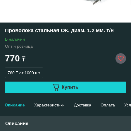
Проволока стальная ОК, диам. 1,2 мм. т/н
В наличии
Опт и розница
770
₸
760 ₸
от 1000 шт.
Купить
Описание
Характеристики
Доставка
Оплата
Усл
Описание