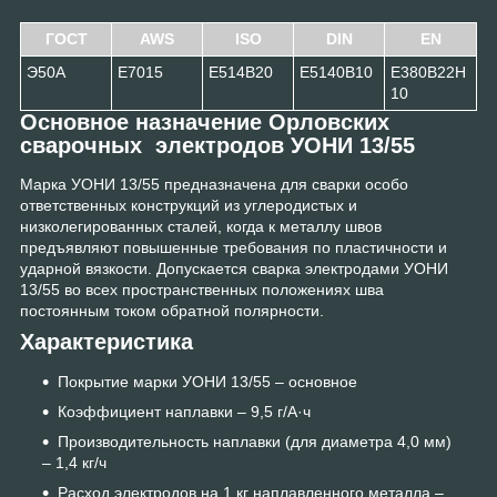
ГОСТ
AWS
ISO
DIN
EN
Э50А
E7015
E514B20
E5140B10
E380B22H
10
Основное назначение Орловских
сварочных электродов УОНИ 13/55
Марка УОНИ 13/55 предназначена для сварки особо
ответственных конструкций из углеродистых и
низколегированных сталей, когда к металлу швов
предъявляют повышенные требования по пластичности и
ударной вязкости. Допускается сварка электродами УОНИ
13/55 во всех пространственных положениях шва
постоянным током обратной полярности.
Характеристика
Покрытие марки УОНИ 13/55 – основное
Коэффициент наплавки – 9,5 г/А·ч
Производительность наплавки (для диаметра 4,0 мм)
– 1,4 кг/ч
Расход электродов на 1 кг наплавленного металла –