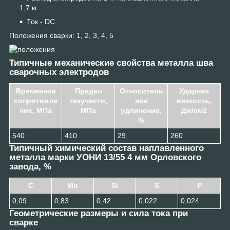
1,7 кг
Ток - DC
Положения сварки: 1, 2, 3, 4, 5
Типичные механические свойства металла шва
сварочных электродов
Временное
Предел
Относитель
Ударная
сопротивле
текучести,
ное
вязкость,
ние, МПа
МПа
удлинение,
Дж/см2
%
540
410
29
260
Типичный химический состав наплавленного
металла марки УОНИ 13/55 4 мм Орловского
завода, %
C
Mn
Si
S
P
0,09
0,83
0,42
0,022
0,024
Геометрические размеры и сила тока при
сварке