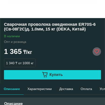
Сварочная проволока омедненная ER70S-6
(Св-08Г2С)д. 1.0мм, 15 кг (DEKA, Китай)
В наличии
Опт и розница
1 365
₸/кг
1 340 ₸
от 1000 кг
Купить
Описание
Характеристики
Доставка
Оплата
Усл
Описание