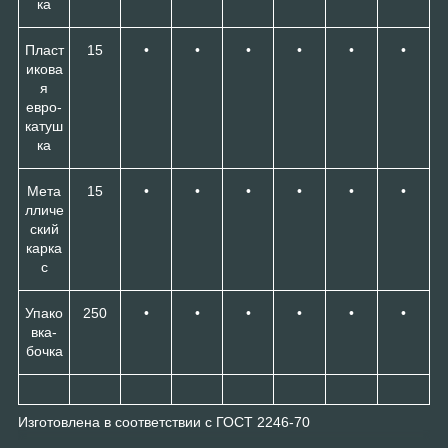
ка
Пласт
15
•
•
•
•
•
•
икова
я
евро-
катуш
ка
Мета
15
•
•
•
•
•
•
лличе
ский
карка
с
Упако
250
•
•
•
•
•
•
вка-
бочка
Изготовлена в соответствии с ГОСТ 2246-70