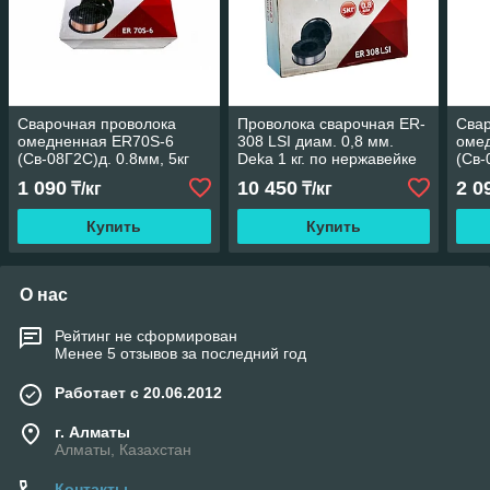
Сварочная проволока
Проволока сварочная ER-
Свар
омедненная ER70S-6
308 LSI диам. 0,8 мм.
оме
(Св-08Г2С)д. 0.8мм, 5кг
Deka 1 кг. по нержавейке
(Св-
(DEKA, Китай)
(DEK
1 090
10 450
2 0
₸/кг
₸/кг
Купить
Купить
О нас
Рейтинг не сформирован
Менее 5 отзывов за последний год
Работает с 20.06.2012
г. Алматы
Алматы, Казахстан
Контакты