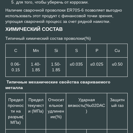
для того, чтобы уберечь от коррозии.
Наличие сварочной проволоки ER70S-6 позволяет выгодно
использовать этот продукт с финансовой точки зрения,
упрощая сварочной процесс за счет рядной намотки.
ХИМИЧЕСКИЙ СОСТАВ
Типичный химический состав проволоки(%)
С
Mn
Si
S
P
Cu
0.06-
1.40-
1.50-
≤0.035
≤0.025
≤0.50
0.15
1.85
1.85
Типичные механические свойства свариваемого
металла
Предел
Предел
Относит
Ударная
Защитн
прочнос
текучест
ельное
вязкость(%u02DAС
ый газ
ти на
и (МПа)
удлинен
)
разрыв(
ие(%)
МПа)