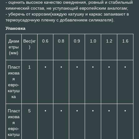
- оценить высокое качество омеднения, ровный и стабильный
химический состав, не уступающий европейским аналогам;
- уберечь от коррозии(каждую катушку и каркас запаивают в
термоусадочную пленку с добавлением силикагеля).
Упаковка
Диам
Вес(кг
0.6
0.8
0.9
1.0
1.2
1.6
етры
)
(мм)
Пласт
1
•
•
•
•
•
•
икова
я
евро-
катуш
ка
Пласт
5
•
•
•
•
•
•
икова
я
евро-
катуш