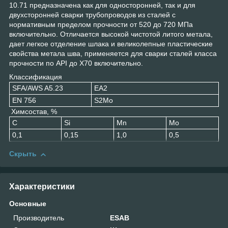
10.71 предназначена как для односторонней, так и для
двухсторонней сварки трубопроводов из сталей с
нормативным пределом прочности от 520 до 720 МПа
включительно. Отличается высокой чистотой литого метала,
дает легкое отделение шлака и великолепные пластические
свойства метала шва, применяется для сварки сталей класса
прочности по API до X70 включительно.
Классификация
SFA/AWS A5.23
EA2
EN 756
S2Mo
Химсостав, %
C
Si
Mn
Mo
0,1
0,15
1,0
0,5
Скрыть
Характеристики
Основные
Производитель
ESAB