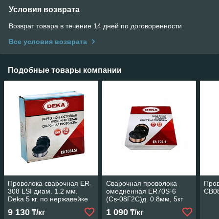
Условия возврата
Возврат товара в течение 14 дней по договоренности
Все условия возврата
Подобные товары компании
Проволока сварочная ER-
Сварочная проволока
Пров
308 LSI диам. 1.2 мм.
омедненная ER70S-6
СВ08
Deka 5 кг. по нержавейке
(Св-08Г2С)д. 0.8мм, 5кг
(DEKA, Китай)
9 130
1 090
₸/кг
₸/кг