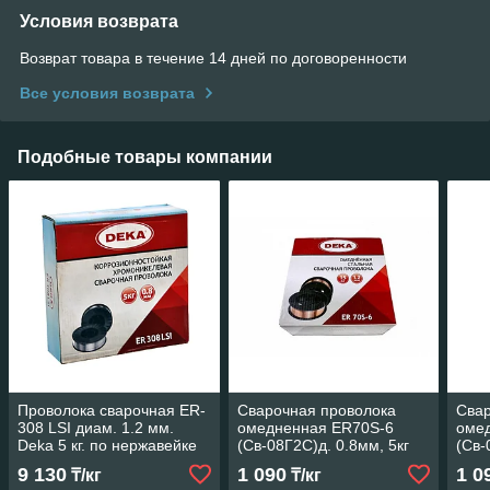
Условия возврата
Возврат товара в течение 14 дней по договоренности
Все условия возврата
Подобные товары компании
Проволока сварочная ER-
Сварочная проволока
Свар
308 LSI диам. 1.2 мм.
омедненная ER70S-6
оме
Deka 5 кг. по нержавейке
(Св-08Г2С)д. 0.8мм, 5кг
(Св-
(DEKA, Китай)
(DEK
9 130
1 090
1 0
₸/кг
₸/кг