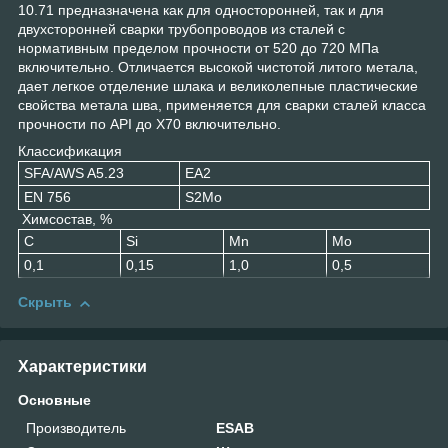
10.71 предназначена как для односторонней, так и для
двухсторонней сварки трубопроводов из сталей с
нормативным пределом прочности от 520 до 720 МПа
включительно. Отличается высокой чистотой литого метала,
дает легкое отделение шлака и великолепные пластические
свойства метала шва, применяется для сварки сталей класса
прочности по API до X70 включительно.
Классификация
SFA/AWS A5.23
EA2
EN 756
S2Mo
Химсостав, %
C
Si
Mn
Mo
0,1
0,15
1,0
0,5
Скрыть
Характеристики
Основные
Производитель
ESAB