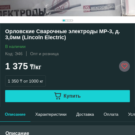
Орловские Сварочные электроды МР-3, д.
3,0мм (Lincoln Electric)
В наличии
Код: Э46
Опт и розница
1 375
₸/кг
1 350 ₸
от 1000 кг
Купить
Описание
Характеристики
Доставка
Оплата
Усл
Описание