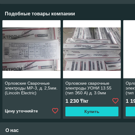
Подобные товары компании
Орловские Сварочные
Орловские сварочные
Орло
электроды МР-3, д. 2,5мм.
электроды УОНИ 13.55
элек
(Lincoln Electric)
(тип Э50 А) д. 3.0мм
(тип
(Lincoln Electric)
(Linc
1 230
1 1
₸/кг
Цену уточняйте
Купить
О нас