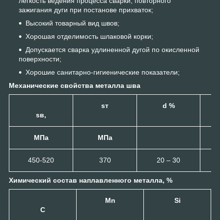
легкость ведения процесса сварки, повторного
зажигания дуги при постанове прихваток;
Высокий товарный вид швов;
Хорошая отделимость шлаковой корки;
Допускается сварка удлиненной дугой по окисленной
поверхности;
Хорошие санитарно-гигиенические показатели;
Механические свойства металла шва
sт
d %
А
sв,
МПа
МПа
450-520
370
20 – 30
Химический состав наплавленного металла, %
Мn
Si
С