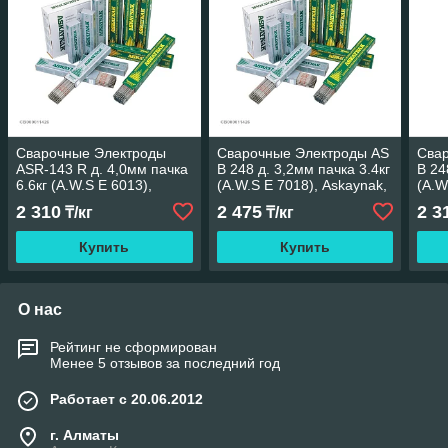
Сварочные Электроды
Сварочные Электроды AS
Сва
ASR-143 R д. 4,0мм пачка
B 248 д. 3,2мм пачка 3.4кг
B 24
6.6кг (A.W.S E 6013),
(A.W.S E 7018), Askaynak,
(A.W
Askaynak, Турция
Турция
Тур
2 310
2 475
2 3
₸/кг
₸/кг
Купить
Купить
О нас
Рейтинг не сформирован
Менее 5 отзывов за последний год
Работает с 20.06.2012
г. Алматы