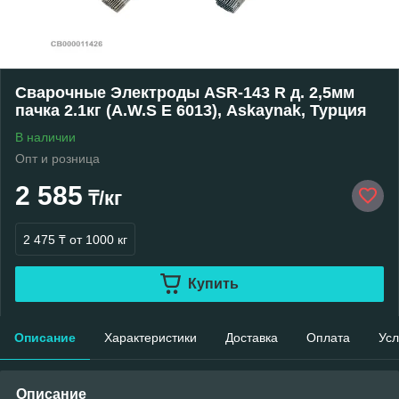
Сварочные Электроды ASR-143 R д. 2,5мм
пачка 2.1кг (A.W.S E 6013), Askaynak, Турция
В наличии
Опт и розница
2 585
₸/кг
2 475 ₸
от 1000 кг
Купить
Описание
Характеристики
Доставка
Оплата
Усл
Описание